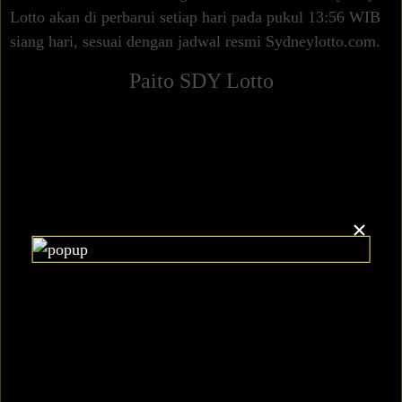
Lotto akan di perbarui setiap hari pada pukul 13:56 WIB
siang hari, sesuai dengan jadwal resmi Sydneylotto.com.
Paito SDY Lotto
×